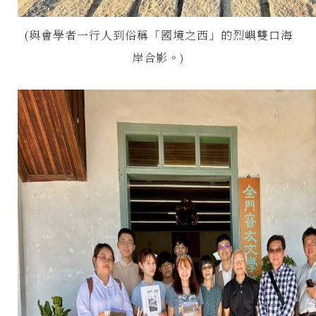
(與會學者一行人到俗稱「國境之西」的烈嶼雙口海
岸合影。)