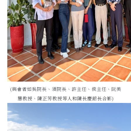
(與會者如吳院長、須院長、許主任、侯主任、阮美
慧教授、陳正芳教授等人和陳長慶館長合影)