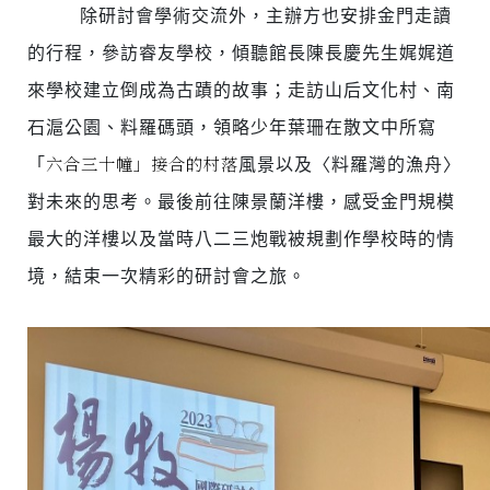
除研討會學術交流外，主辦方也安排金門走讀
的行程，參訪睿友學校，傾聽館長陳長慶先生娓娓道
來學校建立倒成為古蹟的故事；走訪山后文化村、南
石滬公園、料羅碼頭，領略少年葉珊在散文中所寫
六合三十幢」接合的村落
「
風景以及〈料羅灣的漁舟〉
對未來的思考。最後前往陳景蘭洋樓，感受金門規模
最大的洋樓以及當時八二三炮戰被規劃作學校時的情
境，結束一次精彩的研討會之旅。