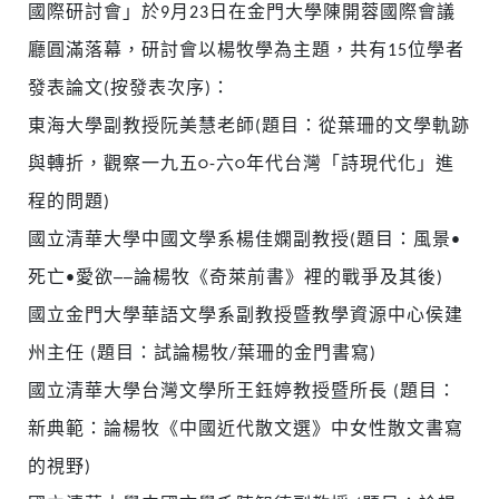
國際研討會」於9月23日在金門大學陳開蓉國際會議
廳圓滿落幕，研討會以楊牧學為主題，共有15位學者
發表論文(按發表次序)：
東海大學副教授阮美慧老師(題目：從葉珊的文學軌跡
與轉折，觀察一九五○-六○年代台灣「詩現代化」進
程的問題)
國立清華大學中國文學系楊佳嫻副教授(題目：風景•
死亡•愛欲──論楊牧《奇萊前書》裡的戰爭及其後)
國立金門大學華語文學系副教授暨教學資源中心侯建
州主任 (題目：試論楊牧/葉珊的金門書寫)
國立清華大學台灣文學所王鈺婷教授暨所長 (題目：
新典範：論楊牧《中國近代散文選》中女性散文書寫
的視野)