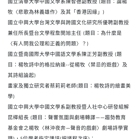
國立清華大學中國文學系陳智德副教授 (題目：論楊
牧〈悲歌為林義雄作〉及其「香港因緣」)
國立中興大學台灣文學與跨國文化研究所優聘副教授
兼任所長暨台文學程詹閔旭主任 (題目：為什麼是
〈有人問我公理和正義的問題〉？)
國立暨南國際大學中國語文學系陳正芳副教授 (題
目：楊牧詩中的格拉納達--從楊牧〈禁忌的遊戲〉及
其詩組論起)
畫家及獨立研究者蔡莉莉老師(題目：楊牧詩的繪畫美
學)
國立中興大學中國文學系副教授暨人社中心研發組解
昆樺組長 (題目：聲響氛圍與劇場轉譯——趨勢教育
基金會之楊牧〈林沖夜奔—聲音的戲劇〉劇場詩學實