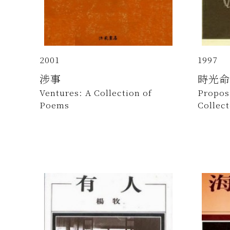
2001
1997
涉事
時光命
Ventures: A Collection of
Proposi
Poems
Collec