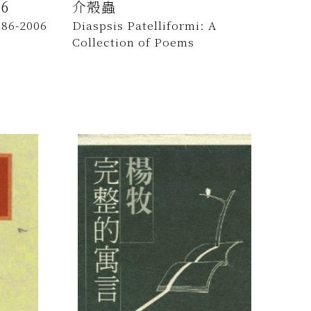
6
介殼蟲
986-2006
Diaspsis Patelliformi: A
Collection of Poems