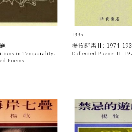
1995
題
楊牧詩集Ⅱ: 1974-198
tions in Temporality:
Collected Poems II: 19
ted Poems