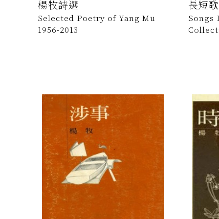
楊牧詩選
長短歌
Selected Poetry of Yang Mu
Songs 
1956-2013
Collec