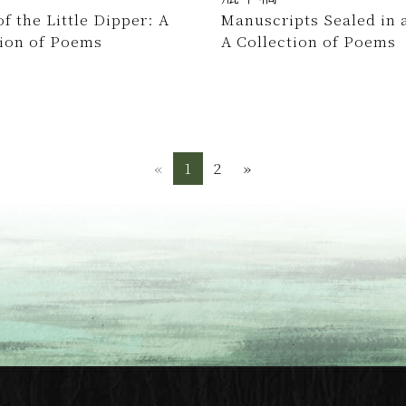
f the Little Dipper: A
Manuscripts Sealed in a
tion of Poems
A Collection of Poems
«
Previous
1
2
»
Next