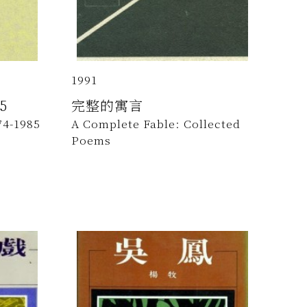
1991
5
完整的寓言
74-1985
A Complete Fable: Collected
Poems