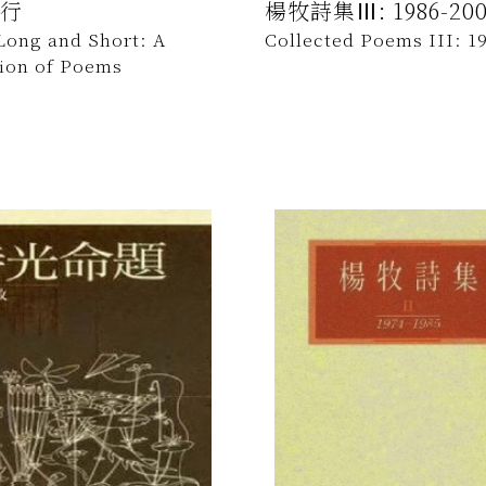
行
楊牧詩集Ⅲ: 1986-200
Long and Short: A
Collected Poems III: 1
tion of Poems