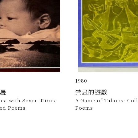
1980
疊
禁忌的遊戲
ast with Seven Turns:
A Game of Taboos: Col
ted Poems
Poems