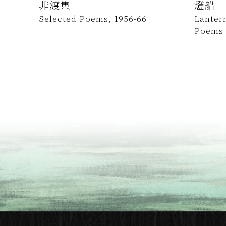
非渡集
燈船
Selected Poems, 1956-66
Lantern
Poems