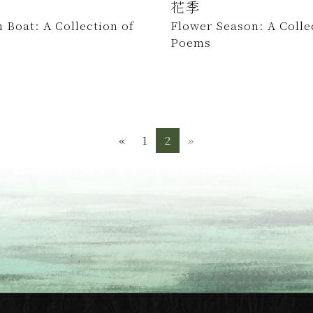
花季
 Boat: A Collection of
Flower Season: A Colle
Poems
«
Previous
1
2
»
Next