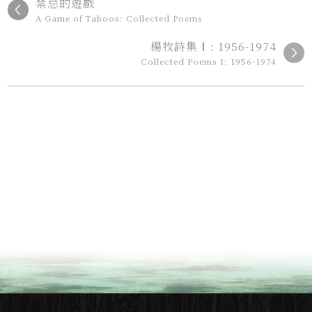
禁忌的遊戲
A Game of Taboos: Collected Poems
楊牧詩集Ⅰ: 1956-1974
Collected Poems I: 1956-1974